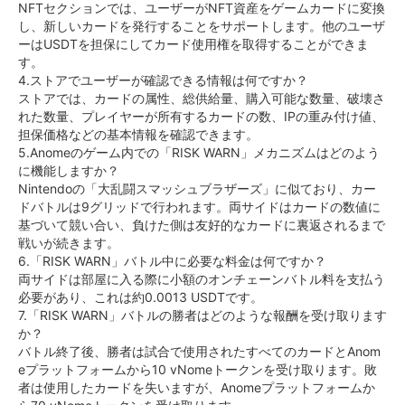
NFTセクションでは、ユーザーがNFT資産をゲームカードに変換
し、新しいカードを発行することをサポートします。他のユーザ
ーはUSDTを担保にしてカード使用権を取得することができま
す。
4.ストアでユーザーが確認できる情報は何ですか？
ストアでは、カードの属性、総供給量、購入可能な数量、破壊さ
れた数量、プレイヤーが所有するカードの数、IPの重み付け値、
担保価格などの基本情報を確認できます。
5.Anomeのゲーム内での「RISK WARN」メカニズムはどのよう
に機能しますか？
Nintendoの「大乱闘スマッシュブラザーズ」に似ており、カー
ドバトルは9グリッドで行われます。両サイドはカードの数値に
基づいて競い合い、負けた側は友好的なカードに裏返されるまで
戦いが続きます。
6.「RISK WARN」バトル中に必要な料金は何ですか？
両サイドは部屋に入る際に小額のオンチェーンバトル料を支払う
必要があり、これは約0.0013 USDTです。
7.「RISK WARN」バトルの勝者はどのような報酬を受け取ります
か？
バトル終了後、勝者は試合で使用されたすべてのカードとAnom
eプラットフォームから10 vNomeトークンを受け取ります。敗
者は使用したカードを失いますが、Anomeプラットフォームか