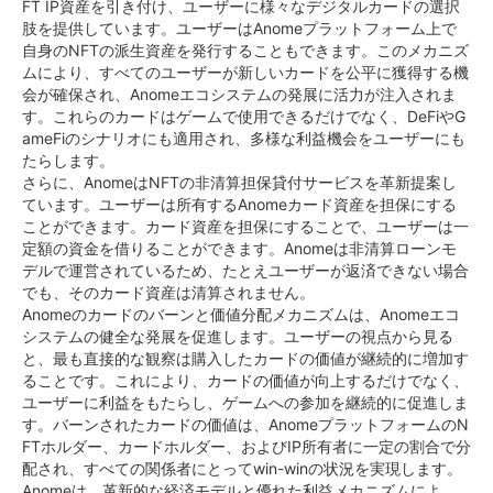
FT IP資産を引き付け、ユーザーに様々なデジタルカードの選択
肢を提供しています。ユーザーはAnomeプラットフォーム上で
自身のNFTの派生資産を発行することもできます。このメカニズ
ムにより、すべてのユーザーが新しいカードを公平に獲得する機
会が確保され、Anomeエコシステムの発展に活力が注入されま
す。これらのカードはゲームで使用できるだけでなく、DeFiやG
ameFiのシナリオにも適用され、多様な利益機会をユーザーにも
たらします。
さらに、AnomeはNFTの非清算担保貸付サービスを革新提案し
ています。ユーザーは所有するAnomeカード資産を担保にする
ことができます。カード資産を担保にすることで、ユーザーは一
定額の資金を借りることができます。Anomeは非清算ローンモ
デルで運営されているため、たとえユーザーが返済できない場合
でも、そのカード資産は清算されません。
Anomeのカードのバーンと価値分配メカニズムは、Anomeエコ
システムの健全な発展を促進します。ユーザーの視点から見る
と、最も直接的な観察は購入したカードの価値が継続的に増加す
ることです。これにより、カードの価値が向上するだけでなく、
ユーザーに利益をもたらし、ゲームへの参加を継続的に促進しま
す。バーンされたカードの価値は、AnomeプラットフォームのN
FTホルダー、カードホルダー、およびIP所有者に一定の割合で分
配され、すべての関係者にとってwin-winの状況を実現します。
Anomeは、革新的な経済モデルと優れた利益メカニズムによ