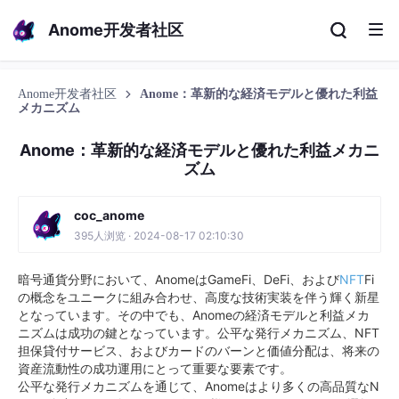
Anome开发者社区
Anome开发者社区
Anome：革新的な経済モデルと優れた利益
メカニズム
Anome：革新的な経済モデルと優れた利益メカニ
ズム
coc_anome
395人浏览 · 2024-08-17 02:10:30
暗号通貨分野において、AnomeはGameFi、DeFi、および
NFT
Fi
の概念をユニークに組み合わせ、高度な技術実装を伴う輝く新星
となっています。その中でも、Anomeの経済モデルと利益メカ
ニズムは成功の鍵となっています。公平な発行メカニズム、NFT
担保貸付サービス、およびカードのバーンと価値分配は、将来の
資産流動性の成功運用にとって重要な要素です。
公平な発行メカニズムを通じて、Anomeはより多くの高品質なN